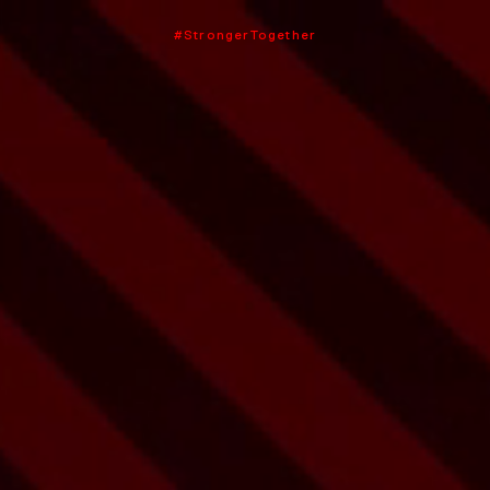
#StrongerTogether