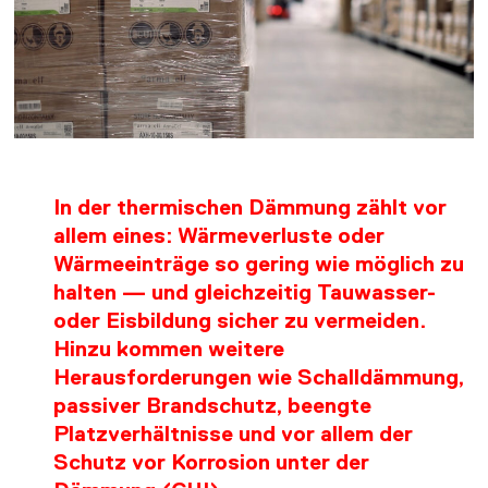
DOWNLOADS
KONTAKT
In der thermischen Dämmung zählt vor
allem eines: Wärmeverluste oder
Wärmeeinträge so gering wie möglich zu
halten — und gleichzeitig Tauwasser-
oder Eisbildung sicher zu vermeiden.
Hinzu kommen weitere
Herausforderungen wie Schalldämmung,
passiver Brandschutz, beengte
Platzverhältnisse und vor allem der
Schutz vor Korrosion unter der