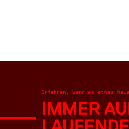
DO
Erfahren, wenn es etwas Neu
IMMER AU
LAUFENDE