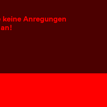
ie keine Anregungen
 an!
T