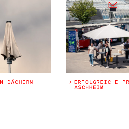
EN DÄCHERN
ERFOLGREICHE P
RE
ASCHHEIM