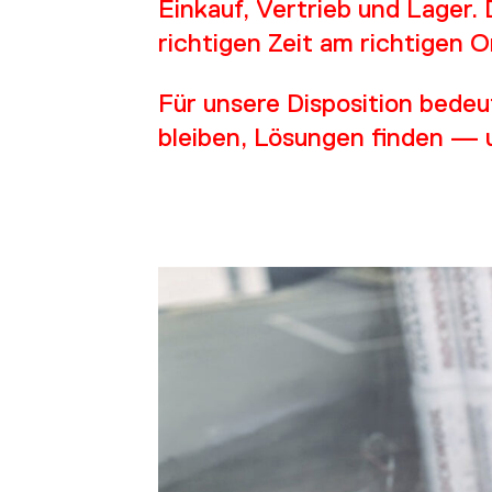
ÜB
Einkauf, Vertrieb und Lager.
richtigen Zeit am richtigen O
Für unsere Disposition bedeu
bleiben, Lösungen finden — u
NE