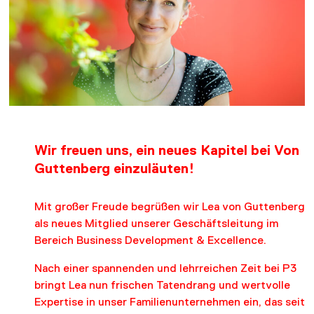
DOWNLOADS
KONTAKT
Wir freuen uns, ein neues Kapitel bei Von
Guttenberg einzuläuten!
Mit großer Freude begrüßen wir Lea von Guttenberg
als neues Mitglied unserer Geschäftsleitung im
Bereich Business Development & Excellence.
Nach einer spannenden und lehrreichen Zeit bei P3
bringt Lea nun frischen Tatendrang und wertvolle
Expertise in unser Familienunternehmen ein, das seit