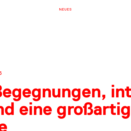
NEUES
5
Begegnungen, in
nd eine großarti
e