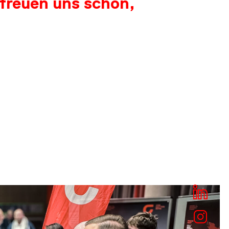
 freuen uns schon,
TING