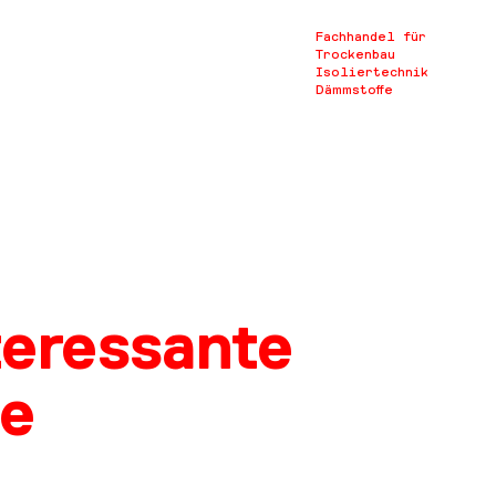
Fachhandel für
Trockenbau
Isoliertechnik
Dämmstoffe
teressante
ge