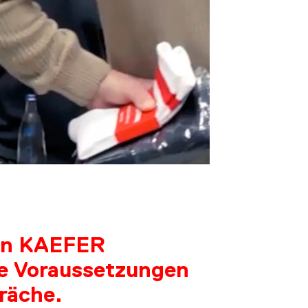
US
von KAEFER
le Voraussetzungen
räche.