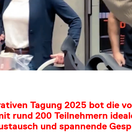
OUT 
ativen Tagung 2025 bot die 
mit rund 200 Teilnehmern idea
Austausch und spannende Gesp