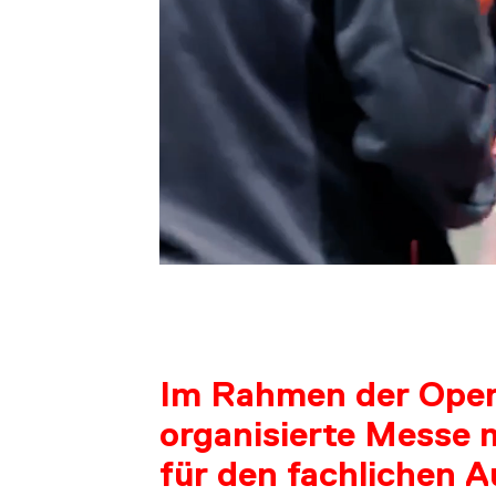
AB
Im Rahmen der Oper
organisierte Messe 
für den fachlichen 