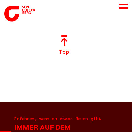
ÜBER UNS
Top
NEUES
LEISTUNGEN
BERATUNG
KARRIERE
Erfahren, wenn es etwas Neues gibt
IMMER AUF DEM