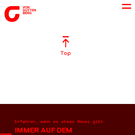
ÜBER UNS
Top
NEUES
LEISTUNGEN
BERATUNG
KARRIERE
Erfahren, wenn es etwas Neues gibt
IMMER AUF DEM