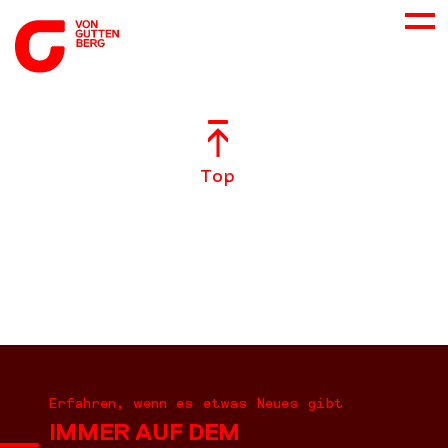
ÜBER UNS
Top
NEUES
LEISTUNGEN
BERATUNG
KARRIERE
Erfahren, wenn es etwas Neues gibt
IMMER AUF DEM