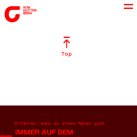
ÜBER UNS
Top
NEUES
LEISTUNGEN
BERATUNG
KARRIERE
Erfahren, wenn es etwas Neues gibt
IMMER AUF DEM