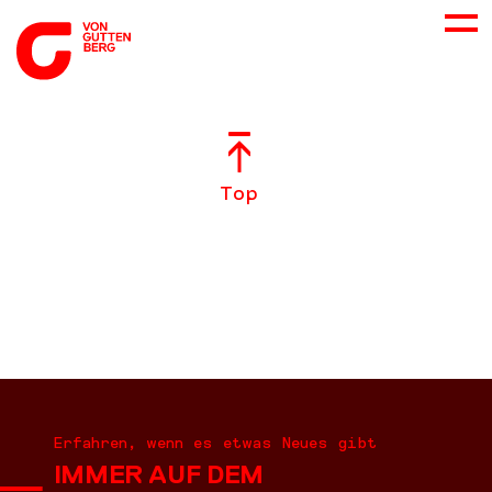
ÜBER UNS
Top
NEUES
LEISTUNGEN
BERATUNG
KARRIERE
Erfahren, wenn es etwas Neues gibt
IMMER AUF DEM