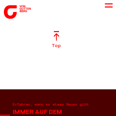
ÜBER UNS
Top
NEUES
LEISTUNGEN
BERATUNG
KARRIERE
Erfahren, wenn es etwas Neues gibt
IMMER AUF DEM