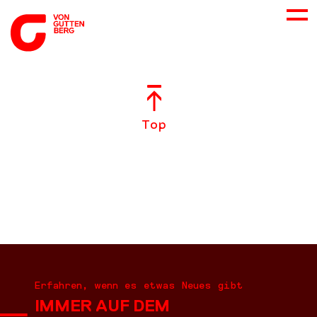
ÜBER UNS
Top
NEUES
LEISTUNGEN
BERATUNG
KARRIERE
Erfahren, wenn es etwas Neues gibt
IMMER AUF DEM