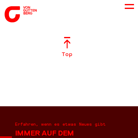
ÜBER UNS
Top
NEUES
LEISTUNGEN
BERATUNG
KARRIERE
Erfahren, wenn es etwas Neues gibt
IMMER AUF DEM