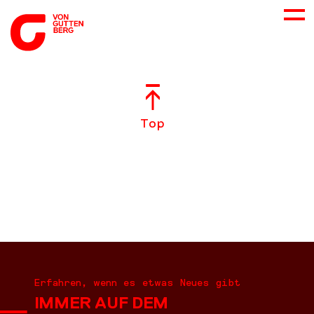
ÜBER UNS
Top
NEUES
LEISTUNGEN
BERATUNG
KARRIERE
Erfahren, wenn es etwas Neues gibt
IMMER AUF DEM