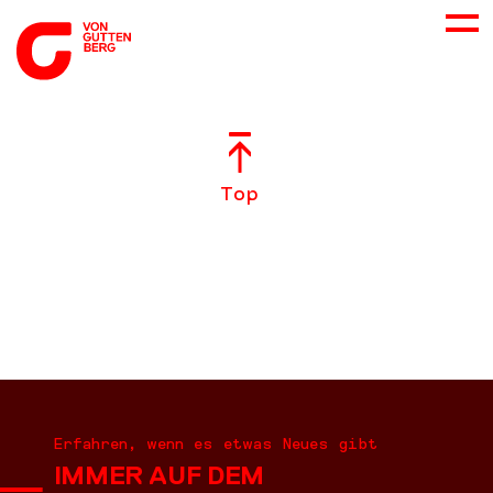
ÜBER UNS
Top
NEUES
LEISTUNGEN
BERATUNG
KARRIERE
Erfahren, wenn es etwas Neues gibt
IMMER AUF DEM