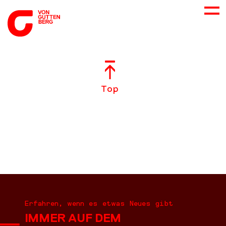
ÜBER UNS
Top
NEUES
LEISTUNGEN
BERATUNG
KARRIERE
Erfahren, wenn es etwas Neues gibt
IMMER AUF DEM