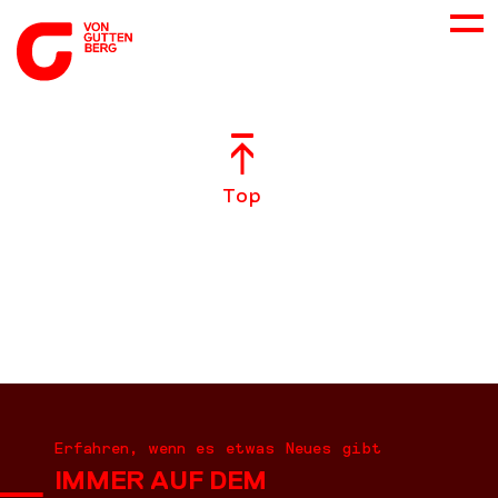
ÜBER UNS
Top
NEUES
LEISTUNGEN
BERATUNG
KARRIERE
Erfahren, wenn es etwas Neues gibt
IMMER AUF DEM