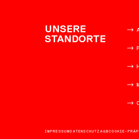
KONTAK
UNSERE
STANDORTE
IMPRESSUM
DATENSCHUTZ
AGB
COOKIE-PRÄF