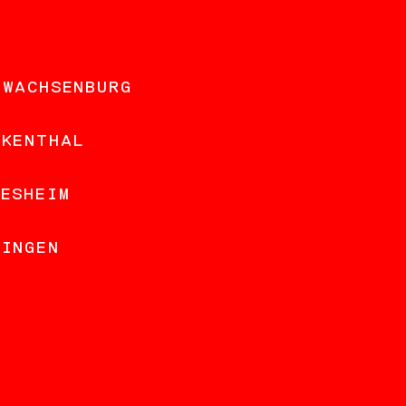
 WACHSENBURG
NKENTHAL
DESHEIM
LINGEN