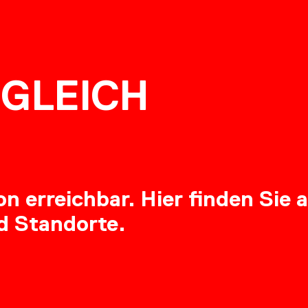
NG
GLEICH
RE
 erreichbar. Hier finden Sie a
d Standorte.
OADS