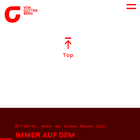
ÜBER UNS
Top
NEUES
LEISTUNGEN
BERATUNG
KARRIERE
Erfahren, wenn es etwas Neues gibt
IMMER AUF DEM