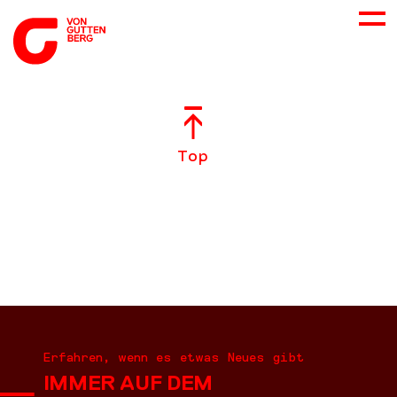
ÜBER UNS
Top
NEUES
LEISTUNGEN
BERATUNG
KARRIERE
Erfahren, wenn es etwas Neues gibt
IMMER AUF DEM