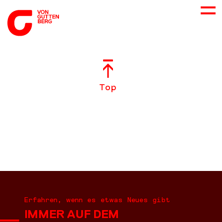
ÜBER UNS
Top
NEUES
LEISTUNGEN
BERATUNG
KARRIERE
Erfahren, wenn es etwas Neues gibt
IMMER AUF DEM