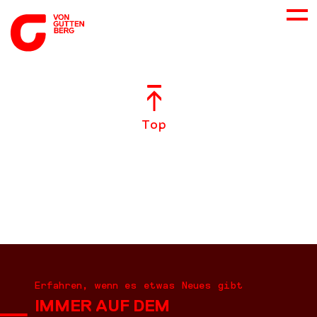
ÜBER UNS
Top
NEUES
LEISTUNGEN
BERATUNG
KARRIERE
Erfahren, wenn es etwas Neues gibt
IMMER AUF DEM