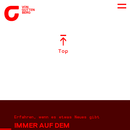
ÜBER UNS
Top
NEUES
LEISTUNGEN
BERATUNG
KARRIERE
Erfahren, wenn es etwas Neues gibt
IMMER AUF DEM