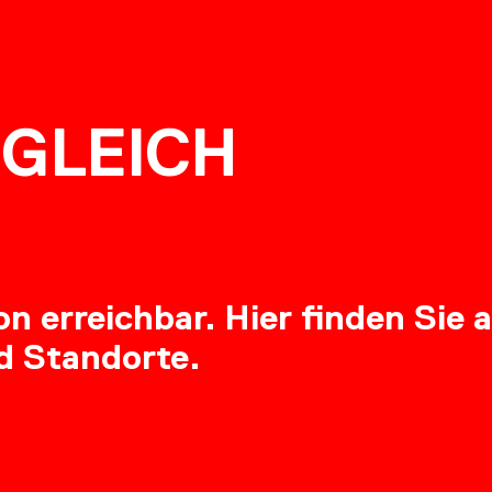
NG
GLEICH
RE
 erreichbar. Hier finden Sie a
d Standorte.
OADS