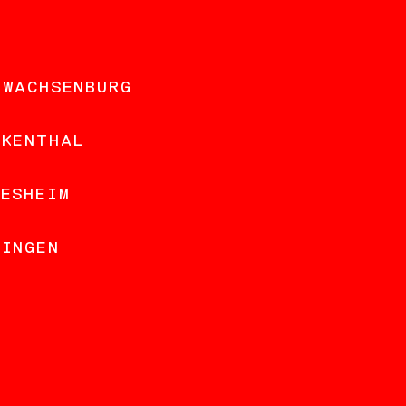
 WACHSENBURG
NKENTHAL
DESHEIM
LINGEN