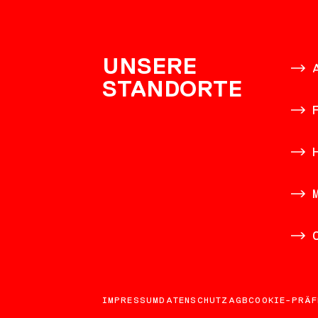
KONTAK
UNSERE
STANDORTE
IMPRESSUM
DATENSCHUTZ
AGB
COOKIE-PRÄF