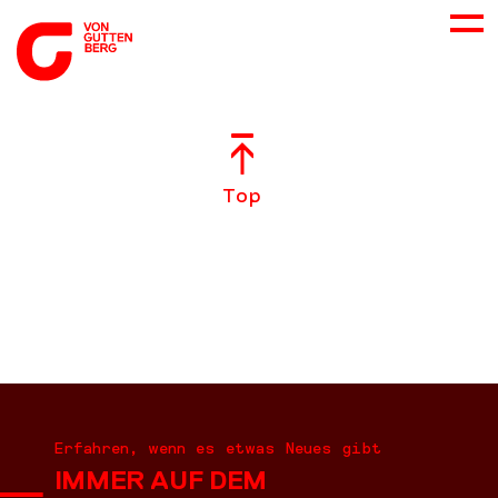
ÜBER UNS
Top
NEUES
LEISTUNGEN
BERATUNG
KARRIERE
Erfahren, wenn es etwas Neues gibt
IMMER AUF DEM