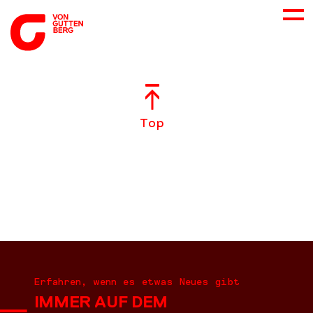
ÜBER UNS
Top
NEUES
LEISTUNGEN
BERATUNG
KARRIERE
Erfahren, wenn es etwas Neues gibt
IMMER AUF DEM