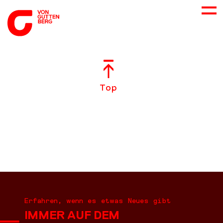
ÜBER UNS
Top
NEUES
LEISTUNGEN
BERATUNG
KARRIERE
Erfahren, wenn es etwas Neues gibt
IMMER AUF DEM