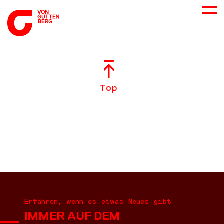
ÜBER UNS
Top
NEUES
LEISTUNGEN
BERATUNG
KARRIERE
Erfahren, wenn es etwas Neues gibt
IMMER AUF DEM