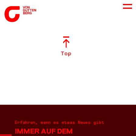
ÜBER UNS
Top
NEUES
LEISTUNGEN
BERATUNG
KARRIERE
Erfahren, wenn es etwas Neues gibt
IMMER AUF DEM