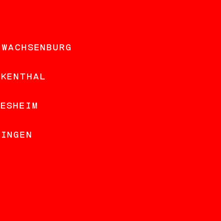
 WACHSENBURG
NKENTHAL
DESHEIM
LINGEN