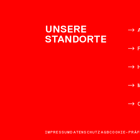
KONTAK
UNSERE
STANDORTE
IMPRESSUM
DATENSCHUTZ
AGB
COOKIE-PRÄF