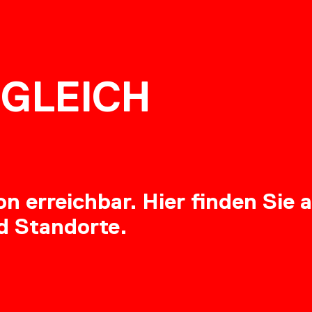
NG
GLEICH
RE
 erreichbar. Hier finden Sie a
d Standorte.
OADS