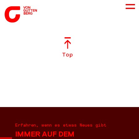
ÜBER UNS
Top
NEUES
LEISTUNGEN
BERATUNG
KARRIERE
Erfahren, wenn es etwas Neues gibt
IMMER AUF DEM