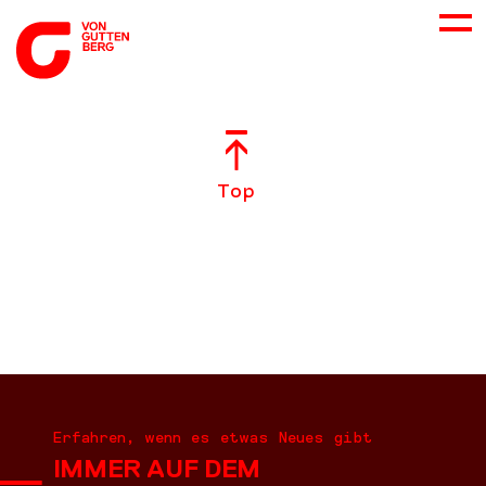
ÜBER UNS
Top
NEUES
LEISTUNGEN
BERATUNG
KARRIERE
Erfahren, wenn es etwas Neues gibt
IMMER AUF DEM