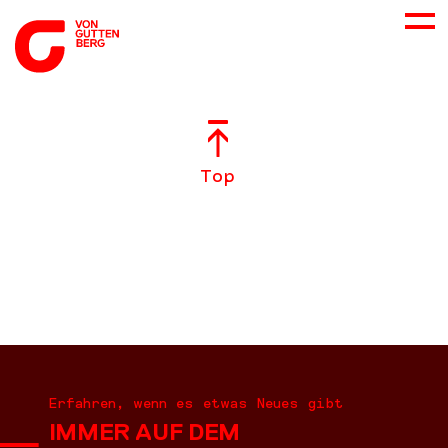
ÜBER UNS
Top
NEUES
LEISTUNGEN
BERATUNG
KARRIERE
Erfahren, wenn es etwas Neues gibt
IMMER AUF DEM