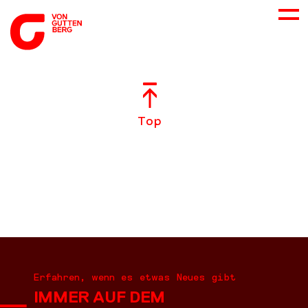
ÜBER UNS
Top
NEUES
LEISTUNGEN
BERATUNG
KARRIERE
Erfahren, wenn es etwas Neues gibt
IMMER AUF DEM