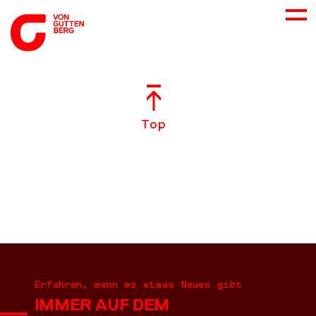
ÜBER UNS
Top
NEUES
LEISTUNGEN
BERATUNG
KARRIERE
Erfahren, wenn es etwas Neues gibt
IMMER AUF DEM