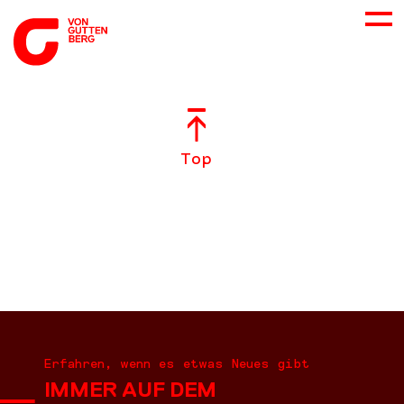
ÜBER UNS
Top
NEUES
LEISTUNGEN
BERATUNG
KARRIERE
Erfahren, wenn es etwas Neues gibt
IMMER AUF DEM