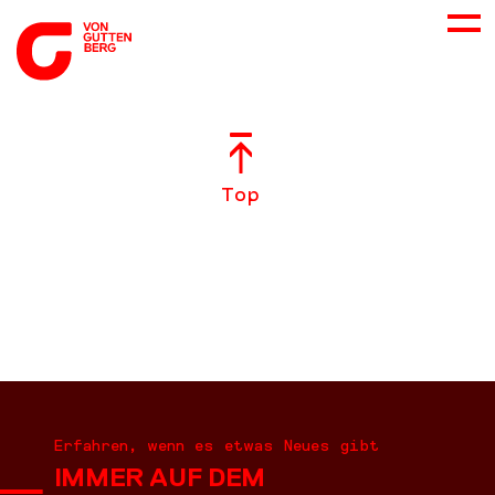
ÜBER UNS
Top
NEUES
LEISTUNGEN
BERATUNG
KARRIERE
Erfahren, wenn es etwas Neues gibt
IMMER AUF DEM