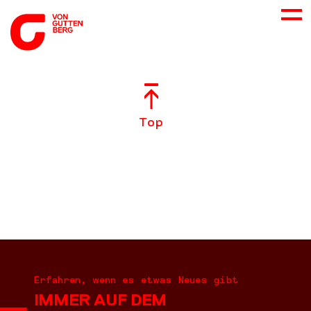
ÜBER UNS
Top
NEUES
LEISTUNGEN
BERATUNG
KARRIERE
Erfahren, wenn es etwas Neues gibt
IMMER AUF DEM