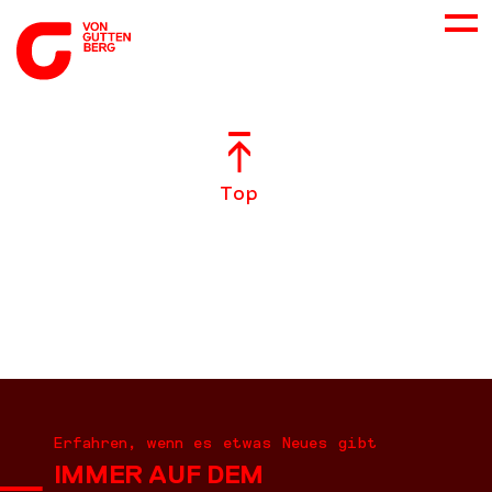
ÜBER UNS
Top
NEUES
LEISTUNGEN
BERATUNG
KARRIERE
Erfahren, wenn es etwas Neues gibt
IMMER AUF DEM