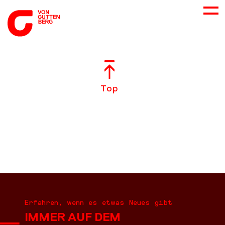
ÜBER UNS
Top
NEUES
LEISTUNGEN
BERATUNG
KARRIERE
Erfahren, wenn es etwas Neues gibt
IMMER AUF DEM