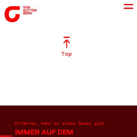
ÜBER UNS
Top
NEUES
LEISTUNGEN
BERATUNG
KARRIERE
Erfahren, wenn es etwas Neues gibt
IMMER AUF DEM