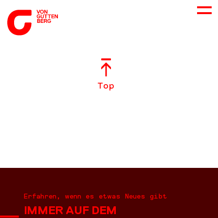
ÜBER UNS
Top
NEUES
LEISTUNGEN
BERATUNG
KARRIERE
Erfahren, wenn es etwas Neues gibt
IMMER AUF DEM