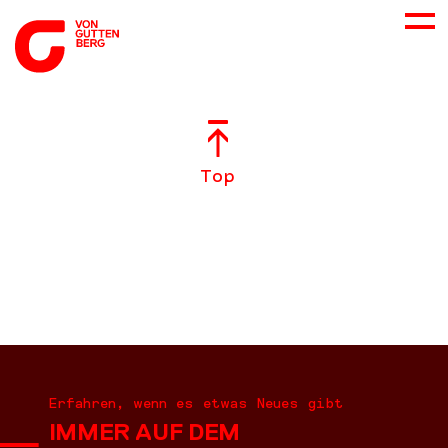
ÜBER UNS
Top
NEUES
LEISTUNGEN
BERATUNG
KARRIERE
Erfahren, wenn es etwas Neues gibt
IMMER AUF DEM