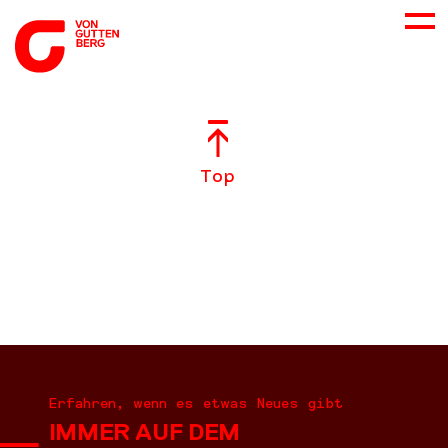
ÜBER UNS
Top
NEUES
LEISTUNGEN
BERATUNG
KARRIERE
Erfahren, wenn es etwas Neues gibt
IMMER AUF DEM