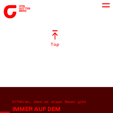
ÜBER UNS
Top
NEUES
LEISTUNGEN
BERATUNG
KARRIERE
Erfahren, wenn es etwas Neues gibt
IMMER AUF DEM