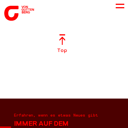
ÜBER UNS
Top
NEUES
LEISTUNGEN
BERATUNG
KARRIERE
Erfahren, wenn es etwas Neues gibt
IMMER AUF DEM