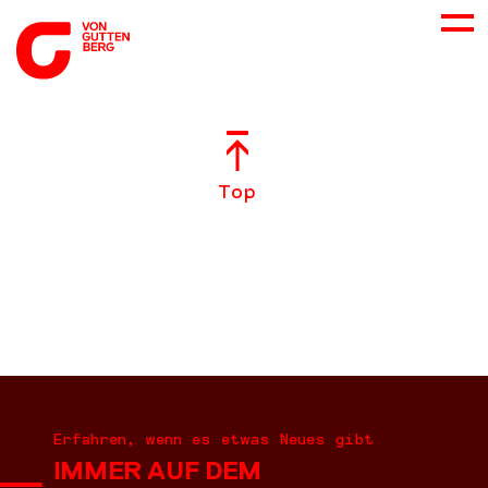
ÜBER UNS
Top
NEUES
LEISTUNGEN
BERATUNG
KARRIERE
Erfahren, wenn es etwas Neues gibt
IMMER AUF DEM