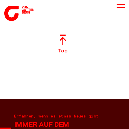
ÜBER UNS
Top
NEUES
LEISTUNGEN
BERATUNG
KARRIERE
Erfahren, wenn es etwas Neues gibt
IMMER AUF DEM