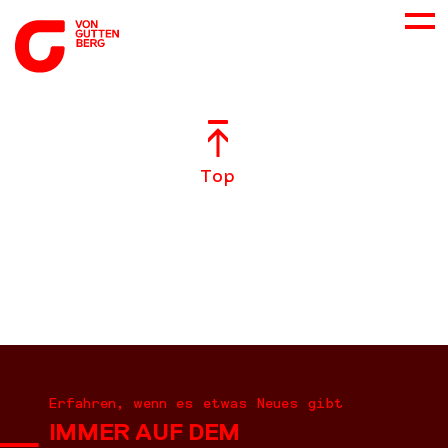
ÜBER UNS
Top
NEUES
LEISTUNGEN
BERATUNG
KARRIERE
Erfahren, wenn es etwas Neues gibt
IMMER AUF DEM