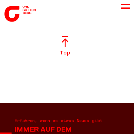
ÜBER UNS
Top
NEUES
LEISTUNGEN
BERATUNG
KARRIERE
Erfahren, wenn es etwas Neues gibt
IMMER AUF DEM